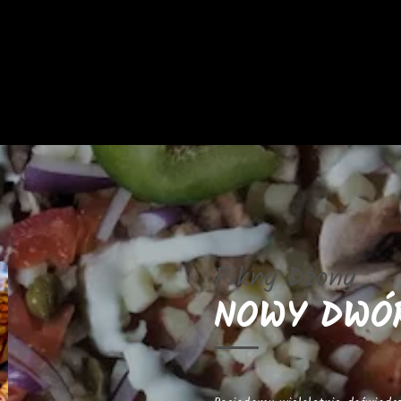
Pikny Dżony
NOWY DWÓ